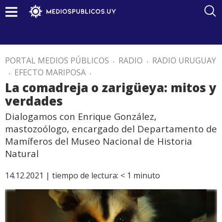
PORTAL MEDIOS PÚBLICOS
.
RADIO
.
RADIO URUGUAY
.
EFECTO MARIPOSA
.
La comadreja o zarigüeya: mitos y
verdades
Dialogamos con Enrique González,
mastozoólogo, encargado del Departamento de
Mamíferos del Museo Nacional de Historia
Natural
14.12.2021 |
tiempo de lectura:
< 1
minuto