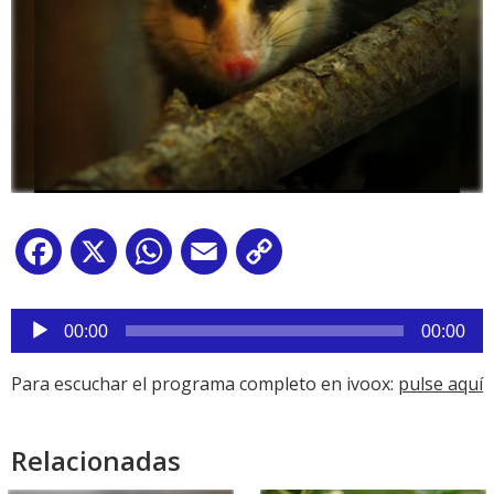
Facebook
X
WhatsApp
Email
Copy
Link
Reproductor
de
00:00
00:00
audio
Para escuchar el programa completo en ivoox:
pulse aquí
Relacionadas