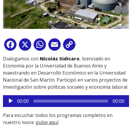
Facebook
X
WhatsApp
Email
Copy
Link
Dialogamos con
Nicolás Sidicaro
, licenciado en
Economía por la Universidad de Buenos Aires y
maestrando en Desarrollo Económico en la Universidad
Nacional de San Martín. Participó en varios proyectos de
investigación sobre políticas sociales y economía laboral.
Reproductor
00:00
00:00
de
audio
Para escuchar todos los programas completos en
nuestro ivoox:
pulse aquí