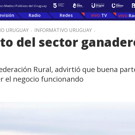
 los Medios Públicos del Uruguay
evisión
Radio
Redes
TV
Ra
IO URUGUAY
.
INFORMATIVO URUGUAY
.
to del sector ganader
Federación Rural, advirtió que buena par
 el negocio funcionando