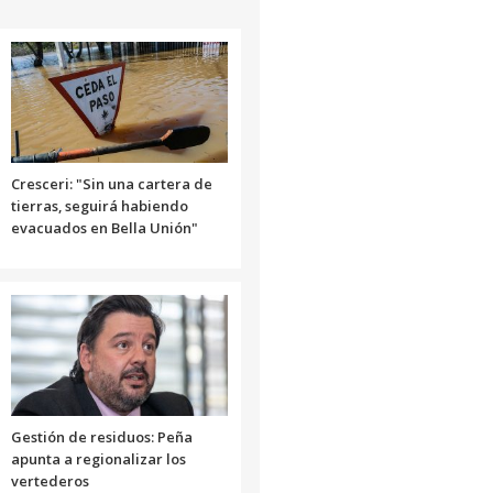
arriba/abajo
para
aumentar
o
disminuir
el
volumen.
Cresceri: "Sin una cartera de
tierras, seguirá habiendo
evacuados en Bella Unión"
Gestión de residuos: Peña
apunta a regionalizar los
vertederos