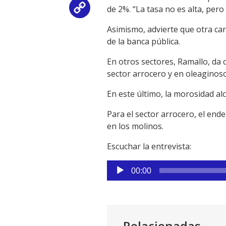
de 2%. “La tasa no es alta, pero 
Copy
Asimismo, advierte que otra ca
Link
de la banca pública.
En otros sectores, Ramallo, da 
sector arrocero y en oleaginoso
En este último, la morosidad alc
Para el sector arrocero, el en
en los molinos.
Escuchar la entrevista:
Reproductor
00:00
de
audio
Relacionadas