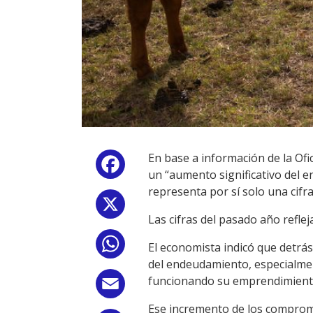
En base a información de la Ofi
Facebook
un “aumento significativo del 
representa por sí solo una cifra
X
Las cifras del pasado año refle
WhatsApp
El economista indicó que detrás
del endeudamiento, especialmen
funcionando su emprendimiento”
Email
Ese incremento de los comprom