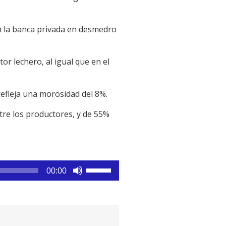
on la banca privada en desmedro
r lechero, al igual que en el
 refleja una morosidad del 8%.
re los productores, y de 55%
Utiliza
00:00
las
teclas
de
flecha