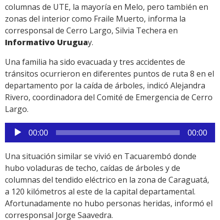
columnas de UTE, la mayoría en Melo, pero también en
zonas del interior como Fraile Muerto, informa la
corresponsal de Cerro Largo, Silvia Techera en
Informativo Urugua
y.
Una familia ha sido evacuada y tres accidentes de
tránsitos ocurrieron en diferentes puntos de ruta 8 en el
departamento por la caída de árboles, indicó Alejandra
Rivero, coordinadora del Comité de Emergencia de Cerro
Largo.
Reproductor
00:00
00:00
de
audio
Una situación similar se vivió en Tacuarembó donde
hubo voladuras de techo, caídas de árboles y de
columnas del tendido eléctrico en la zona de Caraguatá,
a 120 kilómetros al este de la capital departamental.
Afortunadamente no hubo personas heridas, informó el
corresponsal Jorge Saavedra.