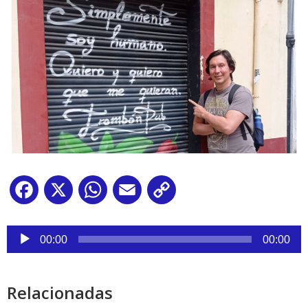
Facebook
X
WhatsApp
Email
Copy
Link
Reproductor
de
00:00
00:00
audio
Relacionadas