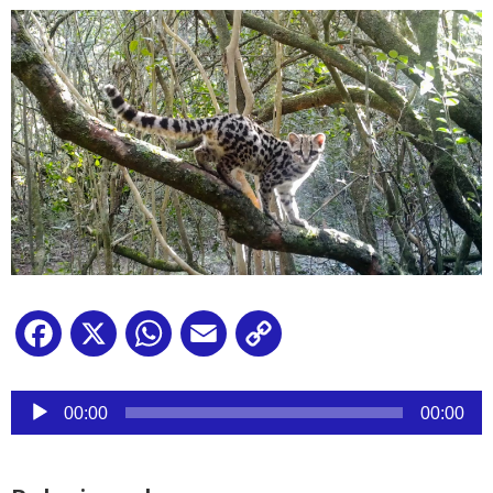
Facebook
X
WhatsApp
Email
Copy
Link
Reproductor
de
00:00
00:00
audio