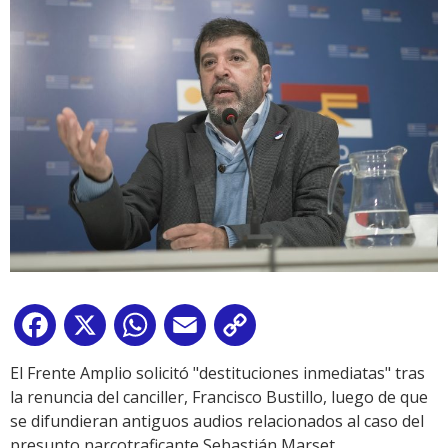
Facebook
X
WhatsApp
Email
Copy
Link
El Frente Amplio solicitó "destituciones inmediatas" tras
la renuncia del canciller, Francisco Bustillo, luego de que
se difundieran antiguos audios relacionados al caso del
presunto narcotraficante Sebastián Marset.