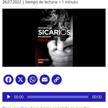
26.07.2022 |
tiempo de lectura:
< 1
minuto
Facebook
X
WhatsApp
Email
Copy
Link
Reproductor
de
00:00
00:00
audio