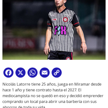
Facebook
X
WhatsApp
Email
Copy
Link
Nicolás Latorre tiene 25 años, juega en Miramar desde
hace 1 año y tiene contrato hasta el 2027. El
mediocampista no se quedó en eso y decidió emprender
comprando un local para abrir una barbería con sus
ahorros de toda su vida.