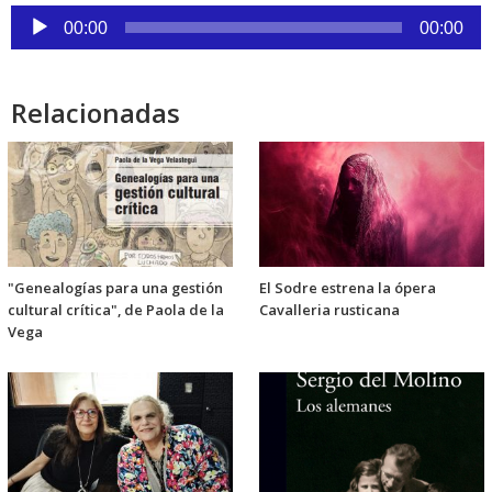
Reproductor
00:00
00:00
de
audio
Relacionadas
"Genealogías para una gestión
El Sodre estrena la ópera
cultural crítica", de Paola de la
Cavalleria rusticana
Vega