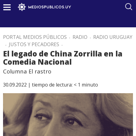
PORTAL MEDIOS PÚBLICOS
.
RADIO
.
RADIO URUGUAY
.
JUSTOS Y PECADORES
.
El legado de China Zorrilla en la
Comedia Nacional
Columna El rastro
30.09.2022 |
tiempo de lectura:
< 1
minuto