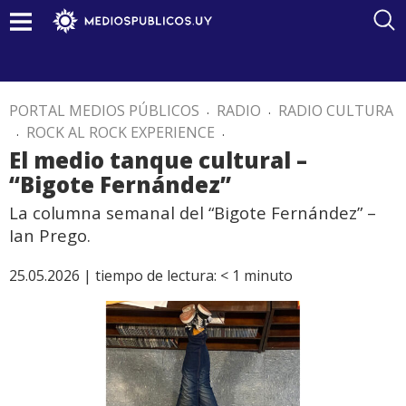
PORTAL MEDIOS PÚBLICOS
.
RADIO
.
RADIO CULTURA
.
ROCK AL ROCK EXPERIENCE
.
El medio tanque cultural –
“Bigote Fernández”
La columna semanal del “Bigote Fernández” –
Ian Prego.
25.05.2026 |
tiempo de lectura:
< 1
minuto