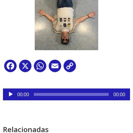
Facebook
X
WhatsApp
Email
Copy
Link
Reproductor
00:00
00:00
de
audio
Relacionadas