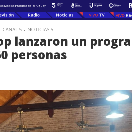
 los Medios Públicos del Uruguay
evisión
Radio
Noticias
TV
Ra
.
CANAL 5
.
NOTICIAS 5
.
top lanzaron un progr
60 personas