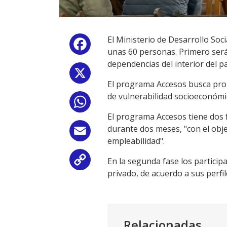
El Ministerio de Desarrollo Soc
Facebook
unas 60 personas. Primero ser
dependencias del interior del 
X
El programa Accesos busca prom
de vulnerabilidad socioeconómi
WhatsApp
El programa Accesos tiene dos f
durante dos meses, "con el obje
Email
empleabilidad".
En la segunda fase los partici
Copy
privado, de acuerdo a sus perfil
Link
Relacionadas