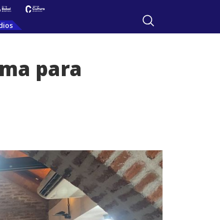
dios
ama para