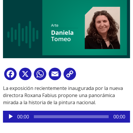
Facebook
X
WhatsApp
Email
Copy
Link
La exposición recientemente inaugurada por la nueva
directora Roxana Fabius propone una panorámica
mirada a la historia de la pintura nacional.
Reproductor
00:00
00:00
de
audio