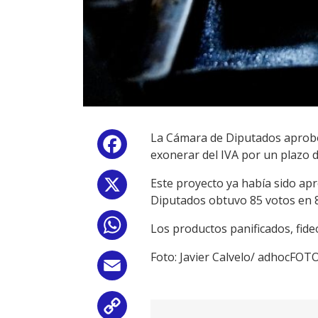
La Cámara de Diputados aprobó e
Facebook
exonerar del IVA por un plazo d
Este proyecto ya había sido ap
X
Diputados obtuvo 85 votos en 
WhatsApp
Los productos panificados, fideo
Foto: Javier Calvelo/ adhocFOT
Email
Copy