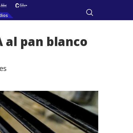
dios
 al pan blanco
es