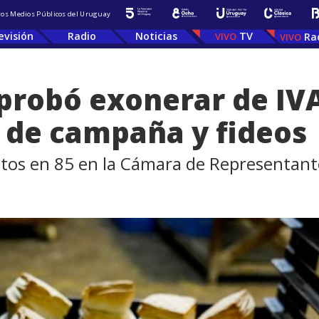
 los Medios Públicos del Uruguay
evisión
Radio
Noticias
TV
Ra
probó exonerar de IVA
 de campaña y fideos
tos en 85 en la Cámara de Representant