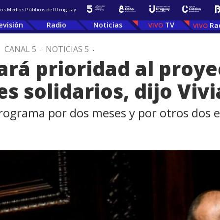
 los Medios Públicos del Uruguay
evisión
Radio
Noticias
TV
Ra
.
CANAL 5
.
NOTICIAS 5
.
ará prioridad al proye
s solidarios, dijo Viv
programa por dos meses y por otros dos 