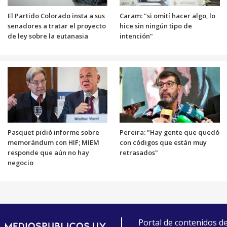
El Partido Colorado insta a sus
Caram: "si omití hacer algo, lo
senadores a tratar el proyecto
hice sin ningún tipo de
de ley sobre la eutanasia
intención"
Pasquet pidió informe sobre
Pereira: "Hay gente que quedó
memorándum con HIF; MIEM
con códigos que están muy
responde que aún no hay
retrasados"
negocio
Portal de contenidos d