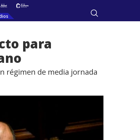
dios
cto para
iano
en régimen de media jornada