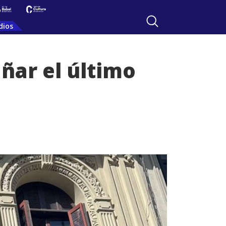
dios
ñar el último