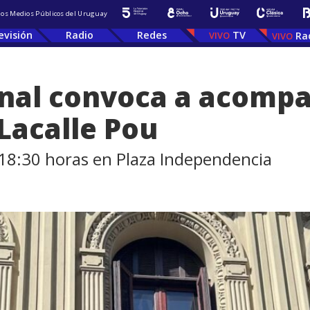
 los Medios Públicos del Uruguay
evisión
Radio
Redes
TV
Ra
onal convoca a acompa
 Lacalle Pou
s 18:30 horas en Plaza Independencia