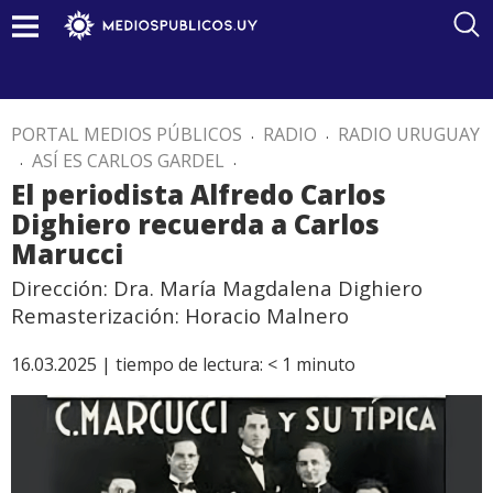
PORTAL MEDIOS PÚBLICOS
.
RADIO
.
RADIO URUGUAY
.
ASÍ ES CARLOS GARDEL
.
El periodista Alfredo Carlos
Dighiero recuerda a Carlos
Marucci
Dirección: Dra. María Magdalena Dighiero
Remasterización: Horacio Malnero
16.03.2025 |
tiempo de lectura:
< 1
minuto