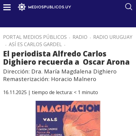
PORTAL MEDIOS PÚBLICOS
.
RADIO
.
RADIO URUGUAY
.
ASÍ ES CARLOS GARDEL
.
El periodista Alfredo Carlos
Dighiero recuerda a Oscar Arona
Dirección: Dra. María Magdalena Dighiero
Remasterización: Horacio Malnero
16.11.2025 |
tiempo de lectura:
< 1
minuto