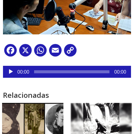
Facebook
X
WhatsApp
Email
Copy
Link
Reproductor
de
00:00
00:00
audio
Relacionadas