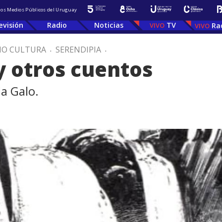
 los Medios Públicos del Uruguay
evisión
Radio
Noticias
TV
Ra
IO CULTURA
.
SERENDIPIA
.
y otros cuentos
a Galo.