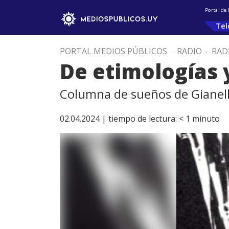
Portal de
Tel
PORTAL MEDIOS PÚBLICOS
.
RADIO
.
RAD
De etimologías 
Columna de sueños de Gianell
02.04.2024 |
tiempo de lectura:
< 1
minuto