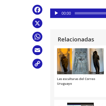
Reproductor
Facebook
de
00:00
audio
X
WhatsApp
Relacionadas
Email
Copy
Link
Las esculturas del Correo
Uruguayo