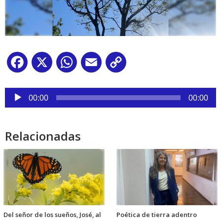
Facebook
X
WhatsApp
Email
Copy
Link
Reproductor
de
00:00
00:00
audio
Relacionadas
Del señor de los sueños, José, al
Poética de tierra adentro