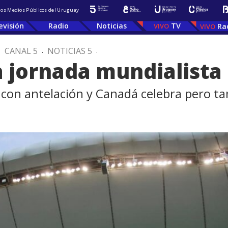
 los Medios Públicos del Uruguay
evisión
Radio
Noticias
TV
Ra
.
CANAL 5
.
NOTICIAS 5
.
a jornada mundialista
s con antelación y Canadá celebra pero t