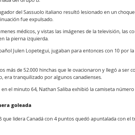
rnada del Grupo B.
ugador del Sassuolo italiano resultó lesionado en un choque
inuación fue expulsado.
menes médicos, y vistas las imágenes de la televisión, las c
n la pierna izquierda.
 español Julen Lopetegui, jugaban para entonces con 10 por 
 los más de 52.000 hinchas que le ovacionaron y llegó a ser 
, era tranquilizado por algunos canadienses.
l, en el minuto 64, Nathan Saliba exhibió la camiseta número
imera goleada
 que lidera Canadá con 4 puntos quedó apuntalada con el tr