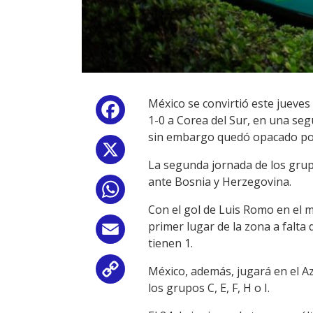
México se convirtió este jueves 
Facebook
1-0 a Corea del Sur, en una seg
sin embargo quedó opacado por 
X
La segunda jornada de los grupo
ante Bosnia y Herzegovina.
WhatsApp
Con el gol de Luis Romo en el m
primer lugar de la zona a falta
Email
tienen 1.
México, además, jugará en el Az
Copy
los grupos C, E, F, H o I.
Link