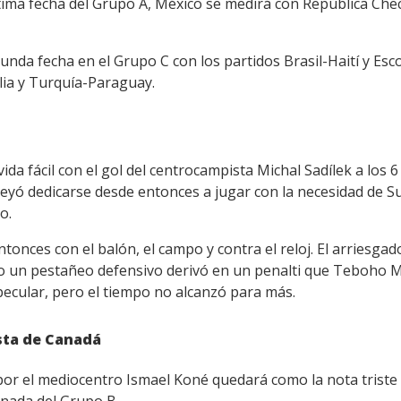
 última fecha del Grupo A, México se medirá con República Che
gunda fecha en el Grupo C con los partidos Brasil-Haití y Esc
ia y Turquía-Paraguay.
ida fácil con el gol del centrocampista Michal Sadílek a los
reyó dedicarse desde entonces a jugar con la necesidad de Sud
o.
onces con el balón, el campo y contra el reloj. El arriesga
ro un pestañeo defensivo derivó en un penalti que Teboho 
specular, pero el tiempo no alcanzó para más.
esta de Canadá
 por el mediocentro Ismael Koné quedará como la nota triste