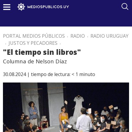
PORTAL MEDIOS PÚBLICOS
.
RADIO
.
RADIO URUGUAY
.
JUSTOS Y PECADORES
.
"El tiempo sin libros"
Columna de Nelson Díaz
30.08.2024 |
tiempo de lectura:
< 1
minuto