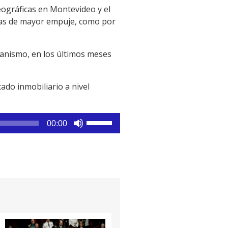
eográficas en Montevideo y el
onas de mayor empuje, como por
ganismo, en los últimos meses
do inmobiliario a nivel
Utiliza
00:00
las
teclas
de
flecha
arriba/abajo
para
aumentar
o