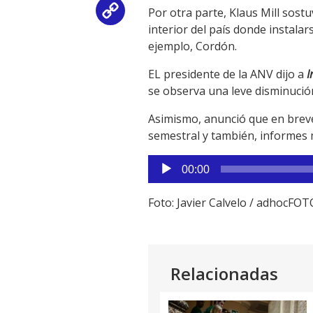
Por otra parte, Klaus Mill sos
Copy
interior del país donde instal
Link
ejemplo, Cordón.
EL presidente de la ANV dijo a
I
se observa una leve disminució
Asimismo, anunció que en breve
semestral y también, informes
Reproductor
00:00
de
audio
Foto: Javier Calvelo / adhocFO
Relacionadas