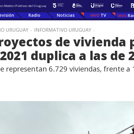
 los Medios Públicos del Uruguay
evisión
Radio
Noticias
TV
Ra
IO URUGUAY
.
INFORMATIVO URUGUAY
.
royectos de vivienda
2021 duplica a las de 
 representan 6.729 viviendas, frente a 