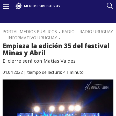
PORTAL MEDIOS PÚBLICOS
.
RADIO
.
RADIO URUGUAY
.
INFORMATIVO URUGUAY
.
Empieza la edición 35 del festival
Minas y Abril
El cierre será con Matías Valdez
01.04.2022 |
tiempo de lectura:
< 1
minuto