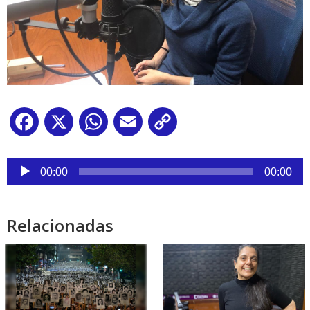
Facebook
X
WhatsApp
Email
Copy
Link
Reproductor
de
00:00
00:00
audio
Relacionadas