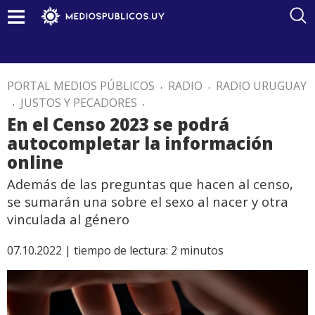
PORTAL MEDIOS PÚBLICOS
.
RADIO
.
RADIO URUGUAY
.
JUSTOS Y PECADORES
.
En el Censo 2023 se podrá
autocompletar la información
online
Además de las preguntas que hacen al censo,
se sumarán una sobre el sexo al nacer y otra
vinculada al género
07.10.2022 |
tiempo de lectura:
2
minutos