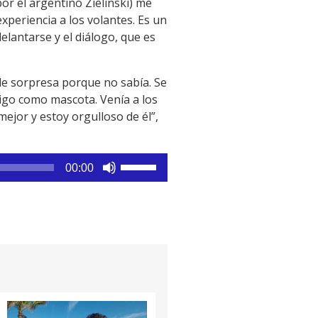
por el argentino Zielinski) me
xperiencia a los volantes. Es un
elantarse y el diálogo, que es
 de sorpresa porque no sabía. Se
migo como mascota. Venía a los
ejor y estoy orgulloso de él”,
Utiliza
00:00
las
teclas
de
flecha
arriba/abajo
para
aumentar
o
disminuir