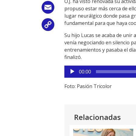
O.J. ha visto renovada su activi
Email
propuso estar más cerca de ellos
lugar neurálgico donde pasa gra
fundamental para que haya coor
Copy
Su hijo Lucas se acaba de unir 
Link
venía negociando en silencio p
entrenamientos y pasaba el día 
finalizó.
Reproductor
00:00
de
audio
Foto: Pasión Tricolor
Relacionadas