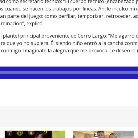
dad como secretario técnico: “El cuerpo técnico (encabezado 
 cuando se hacen los trabajos por líneas. Ahí le inculco mi e
n parte del juego: como perfilar, temporizar, retroceder, ad
dinación”, explicó.
al plantel principal proveniente de Cerro Largo: “Me agarró
ara que yo no supiera. Él siendo niño entró a la cancha con
conmigo. Imaginate la alegría que me provoca. Le deseo lo m