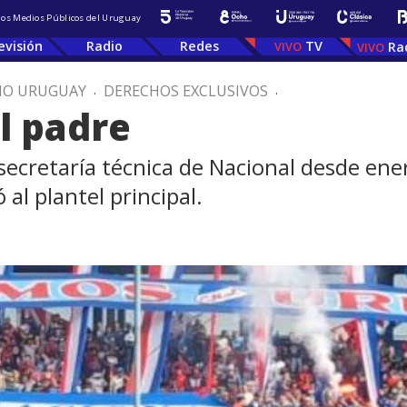
 los Medios Públicos del Uruguay
evisión
Radio
Redes
TV
Ra
IO URUGUAY
.
DERECHOS EXCLUSIVOS
.
l padre
secretaría técnica de Nacional desde ener
al plantel principal.