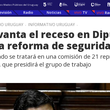
 los Medios Públicos del Uruguay
evisión
Radio
Noticias
TV
Ra
IO URUGUAY
.
INFORMATIVO URUGUAY
.
vanta el receso en Di
a reforma de segurida
ado se tratará en una comisión de 21 rep
 que presidirá el grupo de trabajo