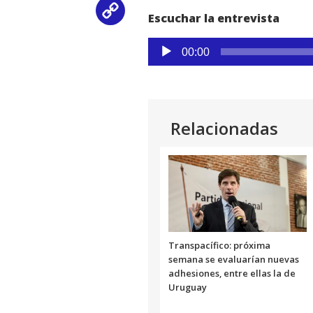
Copy
Escuchar la entrevista
Link
Reproductor
00:00
de
audio
Relacionadas
Transpacífico: próxima
semana se evaluarían nuevas
adhesiones, entre ellas la de
Uruguay