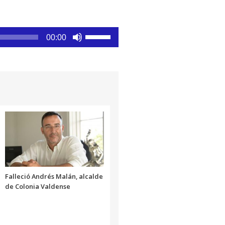
Utiliza
00:00
las
teclas
de
flecha
arriba/abajo
para
aumentar
o
disminuir
el
volumen.
Falleció Andrés Malán, alcalde
de Colonia Valdense