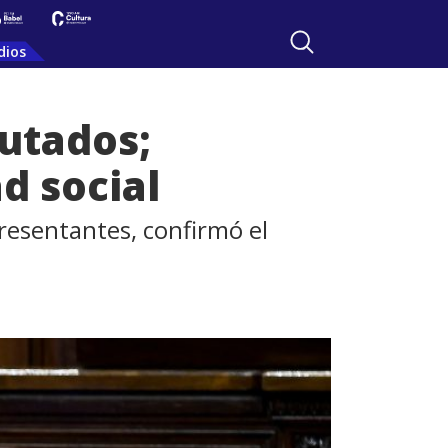
dios
putados;
d social
resentantes, confirmó el