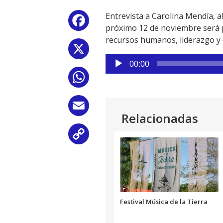
Entrevista a Carolina Mendía, 
Facebook
próximo 12 de noviembre será 
recursos humanos, liderazgo y
X
Reproductor
00:00
de
WhatsApp
audio
Email
Relacionadas
Copy
Link
Festival Música de la Tierra