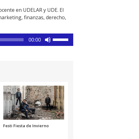
docente en UDELAR y UDE. El
arketing, finanzas, derecho,
Utiliza
00:00
las
teclas
de
flecha
arriba/abajo
para
aumentar
o
disminuir
el
volumen.
Festi Fiesta de Invierno