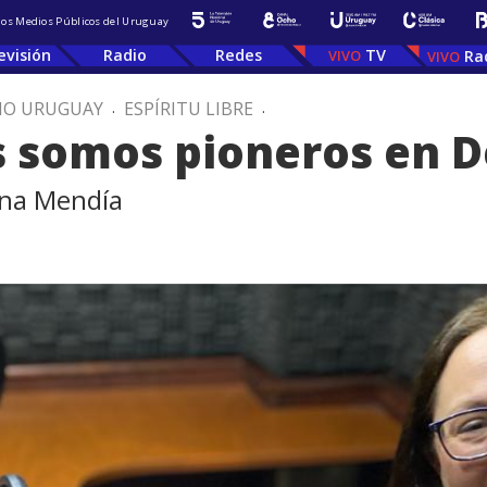
 los Medios Públicos del Uruguay
evisión
Radio
Redes
TV
Ra
IO URUGUAY
.
ESPÍRITU LIBRE
.
s somos pioneros en 
ina Mendía