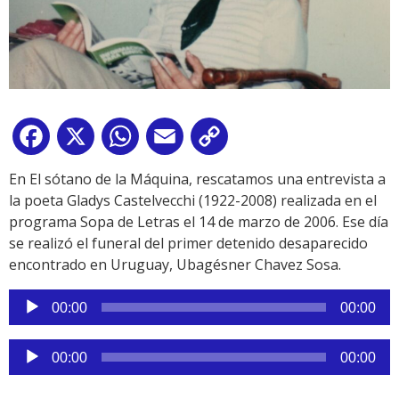
Facebook
X
WhatsApp
Email
Copy
Link
En El sótano de la Máquina, rescatamos una entrevista a
la poeta Gladys Castelvecchi (1922-2008) realizada en el
programa Sopa de Letras el 14 de marzo de 2006. Ese día
se realizó el funeral del primer detenido desaparecido
encontrado en Uruguay, Ubagésner Chavez Sosa.
Reproductor
00:00
00:00
de
audio
Reproductor
00:00
00:00
de
audio