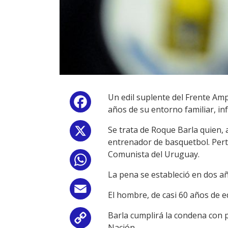
Un edil suplente del Frente Am
Facebook
años de su entorno familiar, in
Se trata de Roque Barla quien, 
X
entrenador de basquetbol. Perte
Comunista del Uruguay.
WhatsApp
La pena se estableció en dos añ
Email
El hombre, de casi 60 años de ed
Barla cumplirá la condena con pr
Copy
Nación.