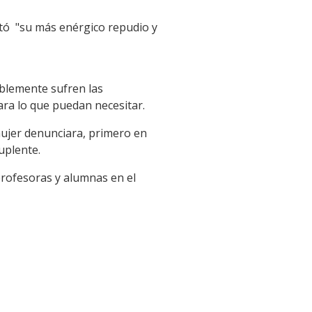
stó "su más enérgico repudio y
ablemente sufren las
ara lo que puedan necesitar.
mujer denunciara, primero en
suplente.
profesoras y alumnas en el