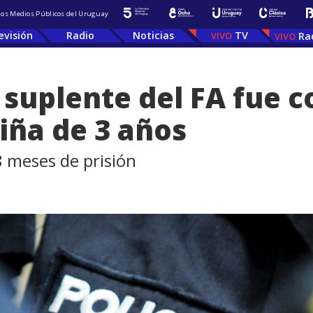
 los Medios Públicos del Uruguay
evisión
Radio
Noticias
TV
Ra
l suplente del FA fue
iña de 3 años
8 meses de prisión