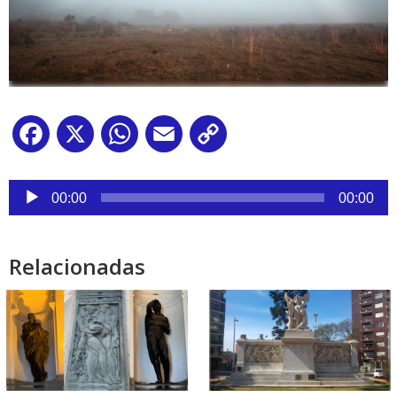
Facebook
X
WhatsApp
Email
Copy
Link
Reproductor
de
00:00
00:00
audio
Relacionadas