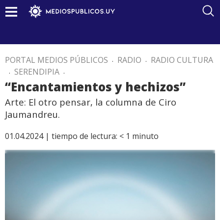
PORTAL MEDIOS PÚBLICOS
.
RADIO
.
RADIO CULTURA
.
SERENDIPIA
.
“Encantamientos y hechizos”
Arte: El otro pensar, la columna de Ciro
Jaumandreu.
01.04.2024 |
tiempo de lectura:
< 1
minuto