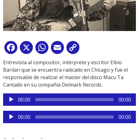
Facebook
X
WhatsApp
Email
Copy
Link
Entrevista al compositor, intérprete y escritor Elbio
Barilari que se encuentra radicado en Chicago y fue el
responsable de realizar el master del disco Macu Ta
Cantado en su compañía Delmark Records.
Reproductor
00:00
00:00
de
audio
Reproductor
00:00
00:00
de
audio