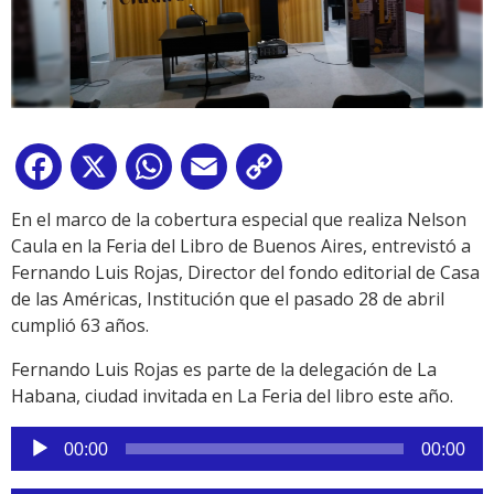
Facebook
X
WhatsApp
Email
Copy
Link
En el marco de la cobertura especial que realiza Nelson
Caula en la Feria del Libro de Buenos Aires, entrevistó a
Fernando Luis Rojas, Director del fondo editorial de Casa
de las Américas, Institución que el pasado 28 de abril
cumplió 63 años.
Fernando Luis Rojas es parte de la delegación de La
Habana, ciudad invitada en La Feria del libro este año.
Reproductor
00:00
00:00
de
audio