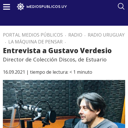
PORTAL MEDIOS PÚBLICOS
.
RADIO
.
RADIO URUGUAY
.
LA MÁQUINA DE PENSAR
.
Entrevista a Gustavo Verdesio
Director de Colección Discos, de Estuario
16.09.2021 |
tiempo de lectura:
< 1
minuto