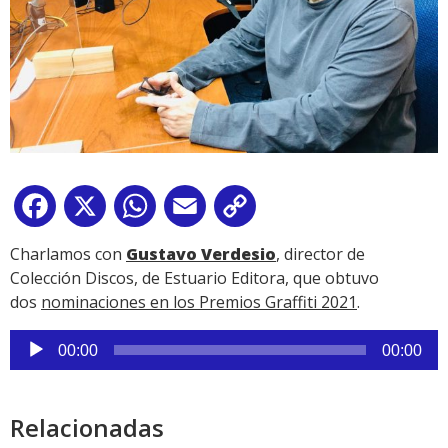
Facebook
X
WhatsApp
Email
Copy
Link
Charlamos con
Gustavo Verdesio
, director de
Colección Discos, de Estuario Editora, que obtuvo
dos
nominaciones en los Premios Graffiti 2021
.
Reproductor
00:00
00:00
de
audio
Relacionadas