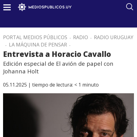
PORTAL MEDIOS PÚBLICOS
.
RADIO
.
RADIO URUGUAY
.
LA MÁQUINA DE PENSAR
.
Entrevista a Horacio Cavallo
Edición especial de El avión de papel con
Johanna Holt
05.11.2025 |
tiempo de lectura:
< 1
minuto