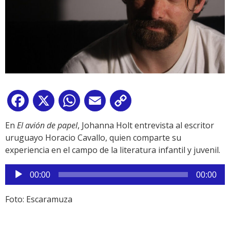
Facebook
X
WhatsApp
Email
Copy
Link
En
El avión de papel
, Johanna Holt entrevista al escritor
uruguayo Horacio Cavallo, quien comparte su
experiencia en el campo de la literatura infantil y juvenil.
Reproductor
00:00
00:00
de
audio
Foto: Escaramuza