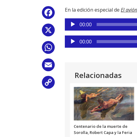
En la edición especial de
El avió
Facebook
Reproductor
00:00
de
X
audio
Reproductor
00:00
de
WhatsApp
audio
Email
Relacionadas
Copy
Link
Centenario de la muerte de
Sorolla, Robert Capa y la Feria