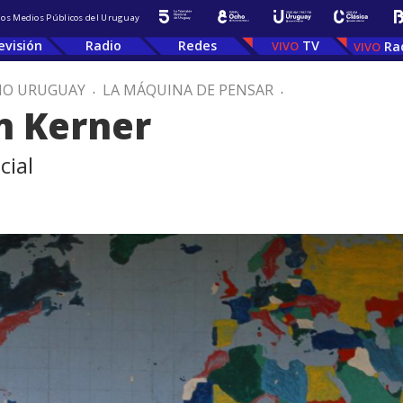
 los Medios Públicos del Uruguay
evisión
Radio
Redes
TV
Ra
IO URUGUAY
.
LA MÁQUINA DE PENSAR
.
án Kerner
cial