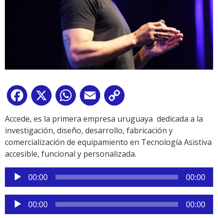
Facebook
X
WhatsApp
Email
Copy
Link
Accede, es la primera empresa uruguaya dedicada a la
investigación, diseño, desarrollo, fabricación y
comercialización de equipamiento en Tecnología Asistiva
accesible, funcional y personalizada.
Reproductor
00:00
00:00
de
audio
Reproductor
00:00
00:00
de