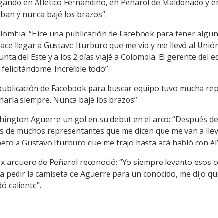
ugando en Atlético Fernandino, en Peñarol de Maldonado y 
an y nunca bajé los brazos”.
ombia: “Hice una publicación de Facebook para tener alguna
 hace llegar a Gustavo Iturburo que me vio y me llevó al Un
ta del Este y a los 2 días viajé a Colombia. El gerente del edi
licitándome. Increíble todo”.
publicación de Facebook para buscar equipo tuvo mucha rep
ucharla siempre. Nunca bajé los brazos”
hington Aguerre un gol en su debut en el arco: “Después de
s de muchos representantes que me dicen que me van a lleva
eto a Gustavo Iturburo que me trajo hasta acá habló con él”
 ex arquero de Peñarol reconoció: “Yo siempre levanto esos c
i a pedir la camiseta de Aguerre para un conocido, me dijo qu
ó caliente”.