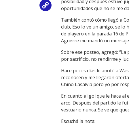
posibilidad y después estuve j
Copy
oportunidades que no se me dab
Link
También contó cómo llegó a Col
club, Eso lo ve un amigo, se lo
de playero en la parada 16 de Pun
Aguerre me mandó un mensaje fe
Sobre ese posteo, agregó: “La 
por sacrificio, no rendirme y l
Hace pocos días le anotó a Was
reconocen y me llegaron oferta
Chino Lasalvia pero yo por resp
En cuanto al gol que le hace al
arco. Después del partido le fu
vestuario nunca. Se ve que qued
Escuchá la nota: