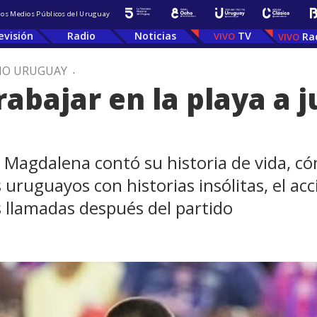
 los Medios Públicos del Uruguay
evisión
Radio
Noticias
TV
Ra
IO URUGUAY
.
rabajar en la playa a j
Magdalena contó su historia de vida, có
 uruguayos con historias insólitas, el acc
as llamadas después del partido