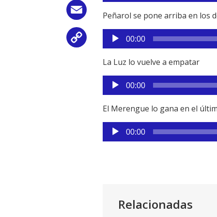
audio
Email
Peñarol se pone arriba en los 
Reproductor
Copy
00:00
de
audio
Link
La Luz lo vuelve a empatar
Reproductor
00:00
de
audio
El Merengue lo gana en el últi
Reproductor
00:00
de
audio
Relacionadas