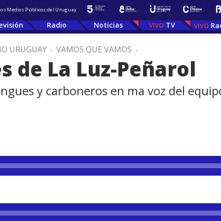
 los Medios Públicos del Uruguay
evisión
Radio
Noticias
TV
Ra
IO URUGUAY
.
VAMOS QUE VAMOS
.
es de La Luz-Peñarol
rengues y carboneros en ma voz del equi