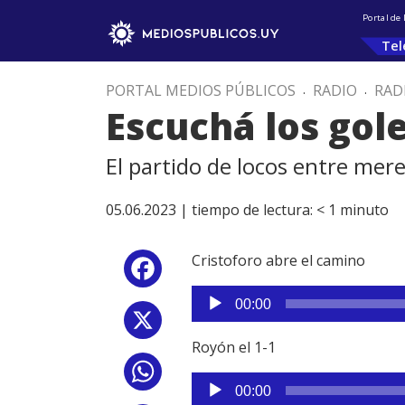
Portal de
Tel
PORTAL MEDIOS PÚBLICOS
.
RADIO
.
RAD
Escuchá los gol
El partido de locos entre me
05.06.2023 |
tiempo de lectura:
< 1
minuto
Cristoforo abre el camino
Facebook
Reproductor
00:00
de
X
audio
Royón el 1-1
WhatsApp
Reproductor
00:00
de