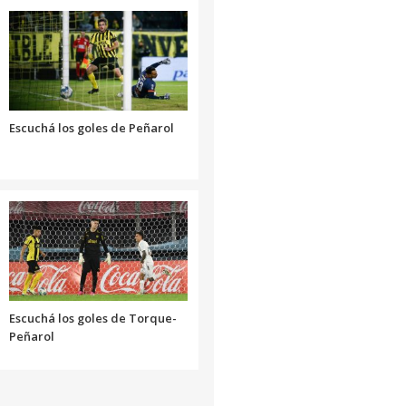
o
disminuir
el
volumen.
Escuchá los goles de Peñarol
Escuchá los goles de Torque-
Peñarol