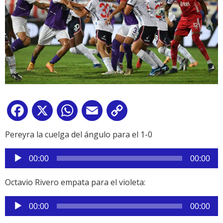
Facebook
X
WhatsApp
Email
Copy
Link
Pereyra la cuelga del ángulo para el 1-0
Reproductor
00:00
00:00
de
audio
Octavio Rivero empata para el violeta:
Reproductor
00:00
00:00
de