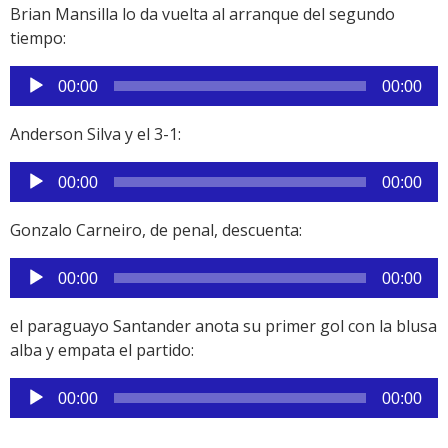
audio
Brian Mansilla lo da vuelta al arranque del segundo
tiempo:
Reproductor
00:00
00:00
de
audio
Anderson Silva y el 3-1:
Reproductor
00:00
00:00
de
audio
Gonzalo Carneiro, de penal, descuenta:
Reproductor
00:00
00:00
de
audio
el paraguayo Santander anota su primer gol con la blusa
alba y empata el partido:
Reproductor
00:00
00:00
de
audio