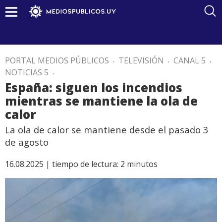
PORTAL MEDIOS PÚBLICOS
.
TELEVISIÓN
.
CANAL 5
.
NOTICIAS 5
.
España: siguen los incendios
mientras se mantiene la ola de
calor
La ola de calor se mantiene desde el pasado 3
de agosto
16.08.2025 |
tiempo de lectura:
2
minutos