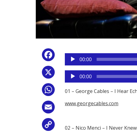
Reproductor
Facebook
de
00:00
audio
X
Reproductor
00:00
de
audio
WhatsApp
01 – George Cables – I Hear Ec
www.georgecables.com
Email
Copy
02 – Nico Menci – I Never Kne