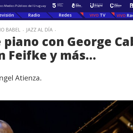
 los Medios Públicos del Uruguay
evisión
Radio
Redes
TV
Ra
IO BABEL
.
JAZZ AL DÍA
.
de piano con George Ca
n Feifke y más…
ngel Atienza.