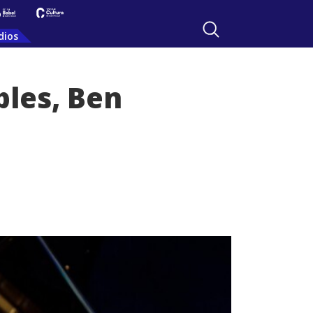
dios
bles, Ben