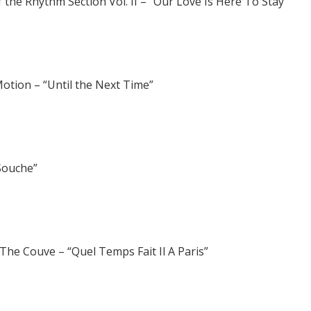
f the Rhythm Section Vol. II – “Our Love Is Here To Stay”
otion – “Until the Next Time”
“Souche”
The Couve – “Quel Temps Fait Il A Paris”