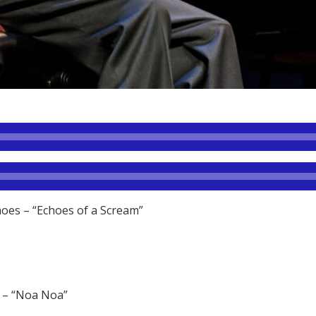
hoes – “Echoes of a Scream”
w – “Noa Noa”