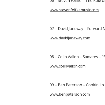
06 – Steven Feifke – The Role o
www.stevenfeifkemusic.com
07 – David Janeway – Forward M
www.davidjaneway.com
08 – Colin Vallon – Samares – 
www.colinvallon.com
09 – Ben Paterson – Cookin' In 
www.benpaterson.com