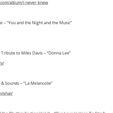
.com/album/i-never-knew
e – “You and the Night and the Music”
A Tribute to Miles Davis – “Donna Lee”
y/
 & Sounds – “La Melancolie”
ishai/