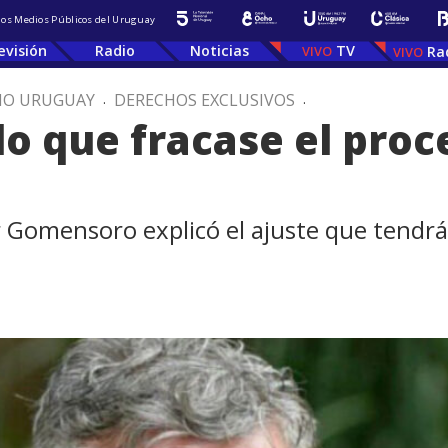
 los Medios Públicos del Uruguay
evisión
Radio
Noticias
TV
Ra
IO URUGUAY
.
DERECHOS EXCLUSIVOS
.
o que fracase el proc
r Gomensoro explicó el ajuste que tendrá e