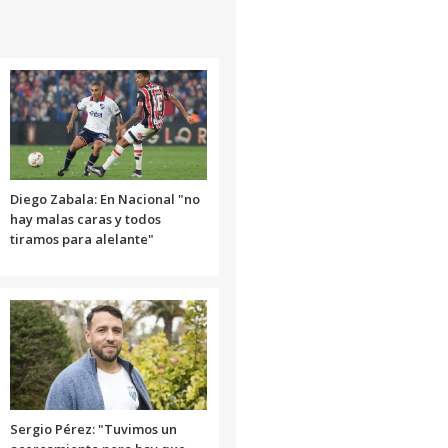
flecha
arriba/abajo
para
aumentar
o
disminuir
el
volumen.
Diego Zabala: En Nacional "no
hay malas caras y todos
tiramos para alelante"
Sergio Pérez: "Tuvimos un