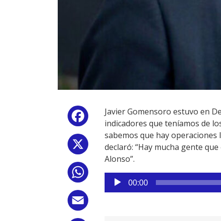
Javier Gomensoro estuvo en Der
Facebook
indicadores que teníamos de lo
sabemos que hay operaciones le
X
declaró: “Hay mucha gente que e
Alonso”.
WhatsApp
Reproductor
00:00
de
audio
Email