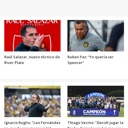
Raúl Salazar, nuevo técnico de
Ruben Paz: “Yo quería ser
River Plate
Spencer”
Ignacio Ruglio: "Leo Fernández
Thiago Vecino: "Decidí jugar la