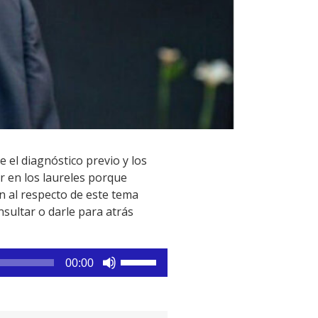
 el diagnóstico previo y los
r en los laureles porque
n al respecto de este tema
nsultar o darle para atrás
Utiliza
00:00
las
teclas
de