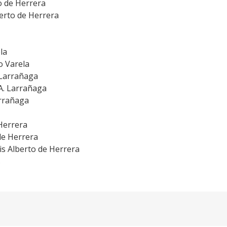
to de Herrera
berto de Herrera
la
o Varela
 Larrañaga
A. Larrañaga
rrañaga
 Herrera
de Herrera
uis Alberto de Herrera
s