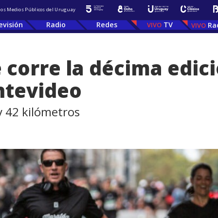
 los Medios Públicos del Uruguay
evisión
Radio
Redes
TV
Ra
 corre la décima edici
ntevideo
 y 42 kilómetros