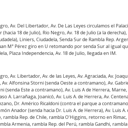
egro, Av. Del Libertador, Av. De Las Leyes circulamos el Palaci
 (hacia 18 de Julio), Rio Negro, Av. 18 de Julio (a la derecha)
iudadela), Liniers, Ciudadela, Senda Sur de Rambla Rep. Arg
uan Mª Pérez giro en U retomando por senda Sur al igual que
a, Plaza Independencia, Av. 18 de Julio, llegada en IM.
egro, Av. Libertador, Av. de las Leyes, Av. Agraciada, Av. Joaq
, Av. Alfonsina Storni (senda Oeste a contramano), Av. Gabri
ni (senda Este a contramano), Av. Luis A de Herrera, Marne, 
aso A. Larrañaga, Joanicó, Av. Luis A. de Herrera, Av. Centena
nzano, Dr. Américo Ricaldoni (contra el parque a contramano)
món Anador (senda hacia Dr. Luis A. de Herrera), Av. Luis A.
, rambla Rep. de Chile, rambla O'Higgins, retorno en Rimac,
ambla Armenia, rambla Rep. del Perú, rambla Gandhi, rambla 