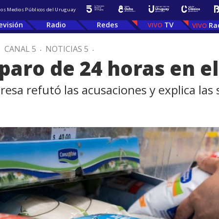
 los Medios Públicos del Uruguay
evisión
Radio
Redes
TV
Ra
.
CANAL 5
.
NOTICIAS 5
.
paro de 24 horas en el
sa refutó las acusaciones y explica las 