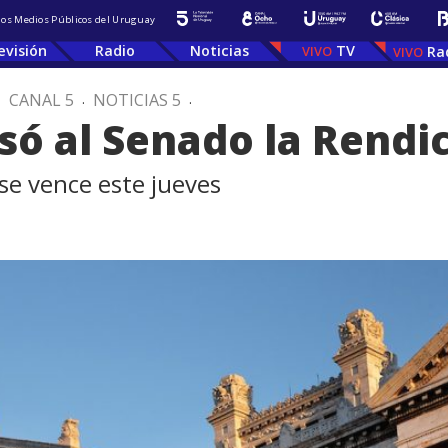
 los Medios Públicos del Uruguay
evisión
Radio
Noticias
TV
Ra
.
CANAL 5
.
NOTICIAS 5
.
esó al Senado la Rendi
se vence este jueves