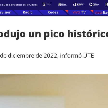
 los Medios Públicos del Uruguay
evisión
Radio
Redes
TV
Ra
rodujo un pico histór
 9 de diciembre de 2022, informó UTE