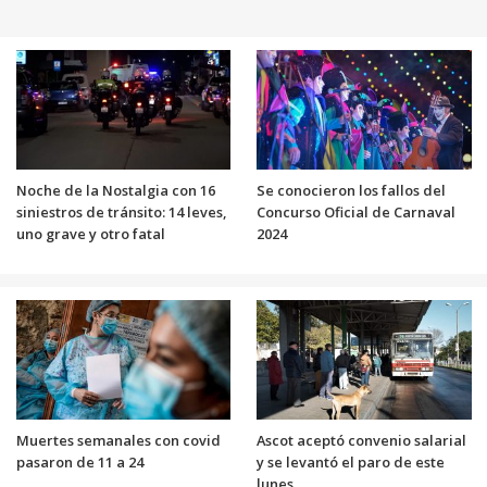
Noche de la Nostalgia con 16
Se conocieron los fallos del
siniestros de tránsito: 14 leves,
Concurso Oficial de Carnaval
uno grave y otro fatal
2024
Muertes semanales con covid
Ascot aceptó convenio salarial
pasaron de 11 a 24
y se levantó el paro de este
lunes