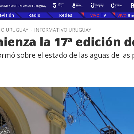
 los Medios Públicos del Uruguay
evisión
Radio
Redes
TV
Ra
IO URUGUAY
.
INFORMATIVO URUGUAY
.
enza la 17ª edición de
ormó sobre el estado de las aguas de las 