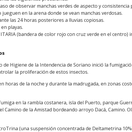
aso de observar manchas verdes de aspecto y consistencia 
 o jueguen en la arena donde se vean manchas verdosas.
te las 24 horas posteriores a lluvias copiosas.
 en playas.
RIA (bandera de color rojo con cruz verde en el centro) ind
os
 de Higiene de la Intendencia de Soriano inició la fumigaci
rolar la proliferación de estos insectos.
 en horas de la noche y durante la madrugada, en zonas cost
miga en la rambla costanera, isla del Puerto, parque Guer
 el Camino de la Amistad bordeando arroyo Dacá, Camino. Ol
icroTrina (una suspensión concentrada de Deltametrina 10%),