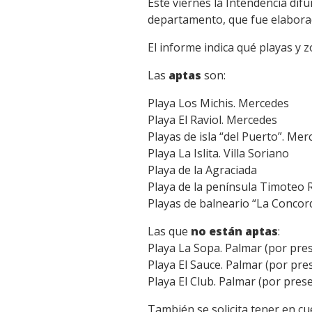
Este viernes la Intendencia dif
Link
departamento, que fue elaborad
El informe indica qué playas y 
Las
aptas
son:
Playa Los Michis. Mercedes
Playa El Raviol. Mercedes
Playas de isla “del Puerto”. Me
Playa La Islita. Villa Soriano
Playa de la Agraciada
Playa de la península Timoteo
Playas de balneario “La Concor
Las que
no están aptas
:
Playa La Sopa. Palmar (por pres
Playa El Sauce. Palmar (por pre
Playa El Club. Palmar (por pres
También se solicita tener en cu