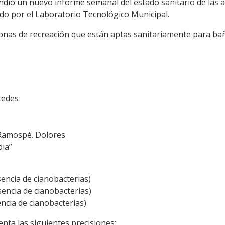
undió un nuevo informe semanal del estado sanitario de las a
o por el Laboratorio Tecnológico Municipal.
zonas de recreación que están aptas sanitariamente para bañ
rcedes
 Ramospé. Dolores
dia”
encia de cianobacterias)
sencia de cianobacterias)
encia de cianobacterias)
enta las siguientes precisiones: